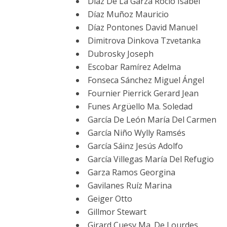
Díaz De La Garza Rocío Isabel
Díaz Muñoz Mauricio
Díaz Pontones David Manuel
Dimitrova Dinkova Tzvetanka
Dubrosky Joseph
Escobar Ramírez Adelma
Fonseca Sánchez Miguel Ángel
Fournier Pierrick Gerard Jean
Funes Argüello Ma. Soledad
García De León María Del Carmen
García Niño Wylly Ramsés
García Sáinz Jesús Adolfo
García Villegas María Del Refugio
Garza Ramos Georgina
Gavilanes Ruíz Marina
Geiger Otto
Gillmor Stewart
Girard Cuesy Ma. De Lourdes