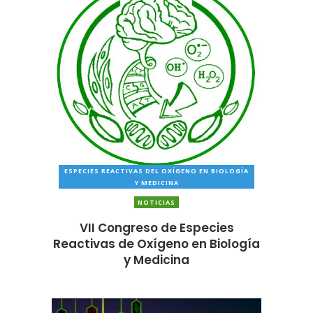
ESPECIES REACTIVAS DEL OXÍGENO EN BIOLOGÍA
Y MEDICINA
NOTICIAS
VII Congreso de Especies
Reactivas de Oxígeno en Biología
y Medicina