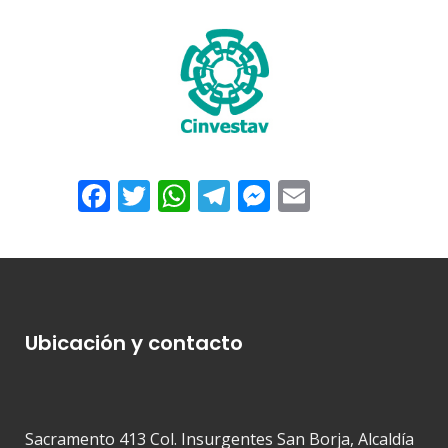
Facebook
Twitter
WhatsApp
Telegram
Messenger
Email
Ubicación y contacto
Sacramento 413 Col. Insurgentes San Borja, Alcaldía