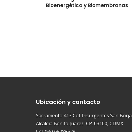
Bioenergética y Biomembranas
Ubicación y contacto
Sacramento 413 Col. Insurgentes San Borja
Alcaldía Benito Juárez, CP. 03100, CDMX
Cel. (55) 69088529