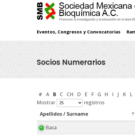
Eventos, Congresos y Convocatorias
Ra
Socios Numerarios
#
A
B
C
CH
D
E
F
G
H
I
J
K
L
Mostrar
registros
Apellidos / Surname
Apellidos / Surname
Baca