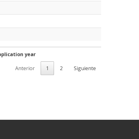
pplication year
pplication year
Anterior
1
2
Siguiente