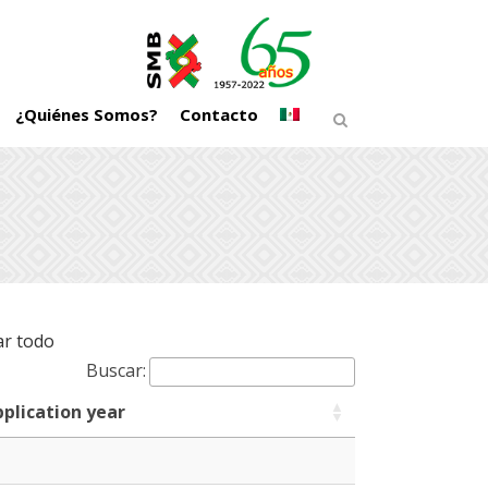
¿Quiénes Somos?
Contacto
r todo
Buscar:
pplication year
pplication year