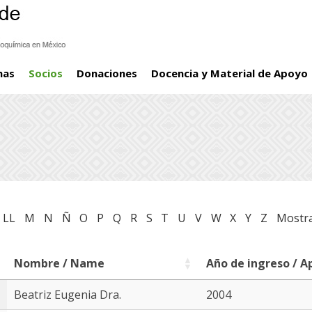
mas
Socios
Donaciones
Docencia y Material de Apoyo
LL
M
N
Ñ
O
P
Q
R
S
T
U
V
W
X
Y
Z
Mostra
Nombre / Name
Año de ingreso / A
Nombre / Name
Año de ingreso / A
Beatriz Eugenia Dra.
2004