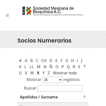
Socios Numerarios
#
A
B
C
CH
D
E
F
G
H
I
J
K
L
LL
M
N
Ñ
O
P
Q
R
S
T
U
V
W
X
Y
Z
Mostrar todo
Mostrar
registros
Buscar:
Apellidos / Surname
Apellidos / Surname