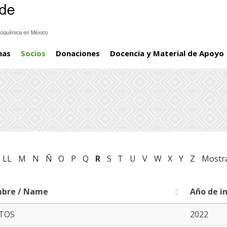
mas
Socios
Donaciones
Docencia y Material de Apoyo
LL
M
N
Ñ
O
P
Q
R
S
T
U
V
W
X
Y
Z
Mostr
bre / Name
Año de in
bre / Name
Año de in
TOS
2022