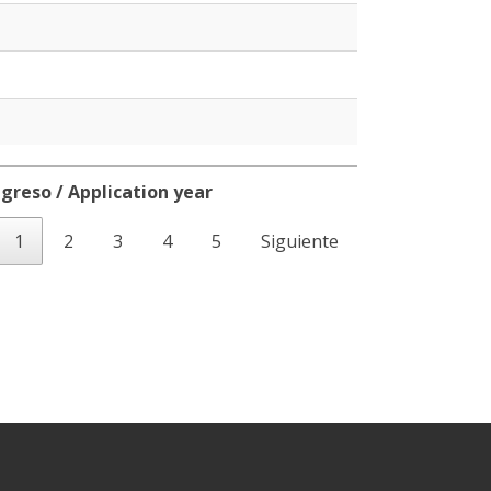
greso / Application year
greso / Application year
1
2
3
4
5
Siguiente