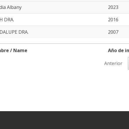
dia Albany
2023
H DRA.
2016
DALUPE DRA.
2007
bre / Name
Año de in
bre / Name
Año de in
Anterior
er