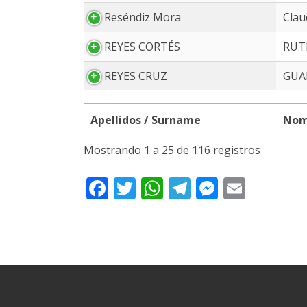
Reséndiz Mora
Clau
REYES CORTÉS
RUT
REYES CRUZ
GUA
Apellidos / Surname
Nom
Apellidos / Surname
Nom
Mostrando 1 a 25 de 116 registros
Facebook
Twitter
WhatsApp
Telegram
Messeng
Email