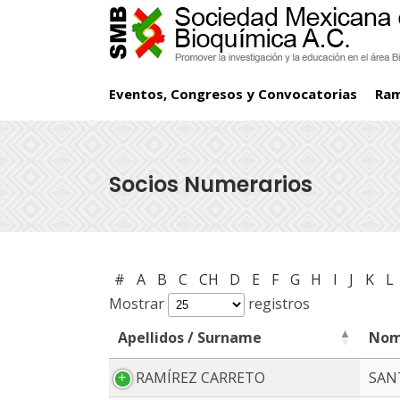
Eventos, Congresos y Convocatorias
Ra
Socios Numerarios
#
A
B
C
CH
D
E
F
G
H
I
J
K
L
Mostrar
registros
Apellidos / Surname
Nom
Apellidos / Surname
Nom
RAMÍREZ CARRETO
SAN