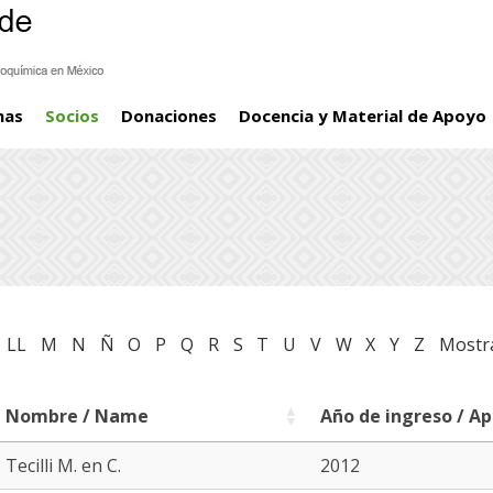
mas
Socios
Donaciones
Docencia y Material de Apoyo
LL
M
N
Ñ
O
P
Q
R
S
T
U
V
W
X
Y
Z
Mostr
Nombre / Name
Año de ingreso / Ap
Nombre / Name
Año de ingreso / Ap
Tecilli M. en C.
2012