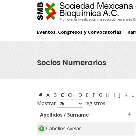
Eventos, Congresos y Convocatorias
Ra
Socios Numerarios
#
A
B
C
CH
D
E
F
G
H
I
J
K
L
Mostrar
registros
Apellidos / Surname
Apellidos / Surname
Cabellos Avelar