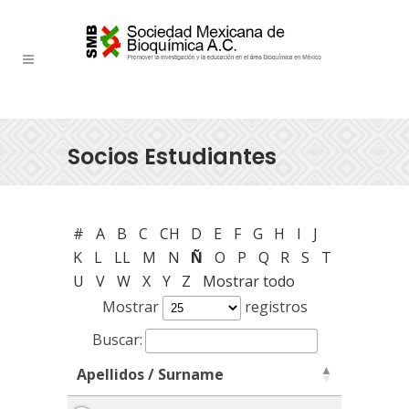
Socios Estudiantes
#
A
B
C
CH
D
E
F
G
H
I
J
K
L
LL
M
N
Ñ
O
P
Q
R
S
T
U
V
W
X
Y
Z
Mostrar todo
Mostrar
registros
Buscar:
Apellidos / Surname
Apellidos / Surname