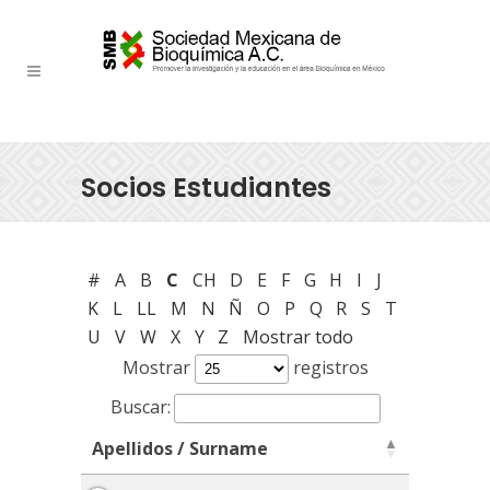
Socios Estudiantes
#
A
B
C
CH
D
E
F
G
H
I
J
K
L
LL
M
N
Ñ
O
P
Q
R
S
T
U
V
W
X
Y
Z
Mostrar todo
Mostrar
registros
Buscar:
Apellidos / Surname
Apellidos / Surname