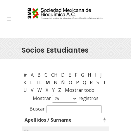
Socios Estudiantes
#
A
B
C
CH
D
E
F
G
H
I
J
K
L
LL
M
N
Ñ
O
P
Q
R
S
T
U
V
W
X
Y
Z
Mostrar todo
Mostrar
registros
Buscar:
Apellidos / Surname
Apellidos / Surname