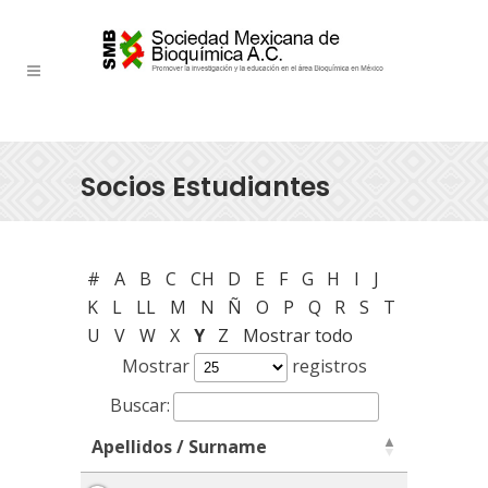
Socios Estudiantes
#
A
B
C
CH
D
E
F
G
H
I
J
K
L
LL
M
N
Ñ
O
P
Q
R
S
T
U
V
W
X
Y
Z
Mostrar todo
Mostrar
registros
Buscar:
Apellidos / Surname
Apellidos / Surname