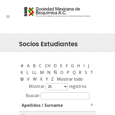
Socios Estudiantes
#
A
B
C
CH
D
E
F
G
H
I
J
K
L
LL
M
N
Ñ
O
P
Q
R
S
T
U
V
W
X
Y
Z
Mostrar todo
Mostrar
registros
Buscar:
Apellidos / Surname
Apellidos / Surname