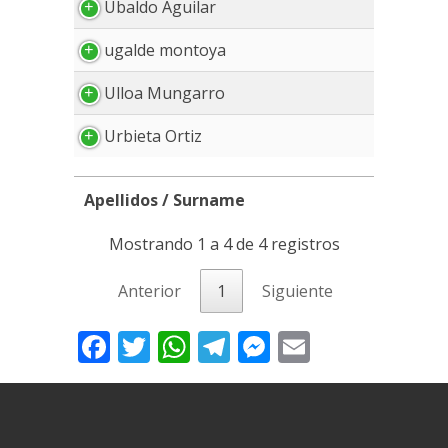
Ubaldo Aguilar
ugalde montoya
Ulloa Mungarro
Urbieta Ortiz
Apellidos / Surname
Apellidos / Surname
Mostrando 1 a 4 de 4 registros
Anterior
1
Siguiente
Facebook
Twitter
WhatsApp
Telegram
Messenger
Email