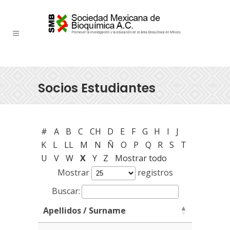
Socios Estudiantes
#
A
B
C
CH
D
E
F
G
H
I
J
K
L
LL
M
N
Ñ
O
P
Q
R
S
T
U
V
W
X
Y
Z
Mostrar todo
Mostrar
registros
Buscar:
Apellidos / Surname
Apellidos / Surname