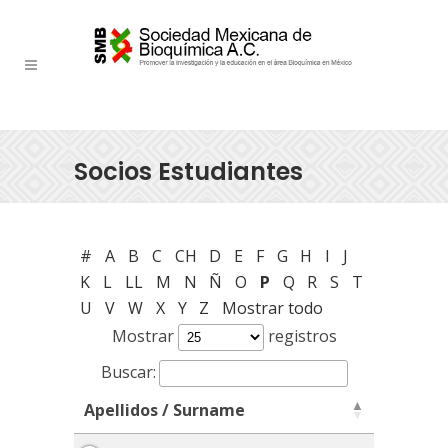
Socios Estudiantes
#
A
B
C
CH
D
E
F
G
H
I
J
K
L
LL
M
N
Ñ
O
P
Q
R
S
T
U
V
W
X
Y
Z
Mostrar todo
Mostrar
registros
Buscar:
Apellidos / Surname
Apellidos / Surname