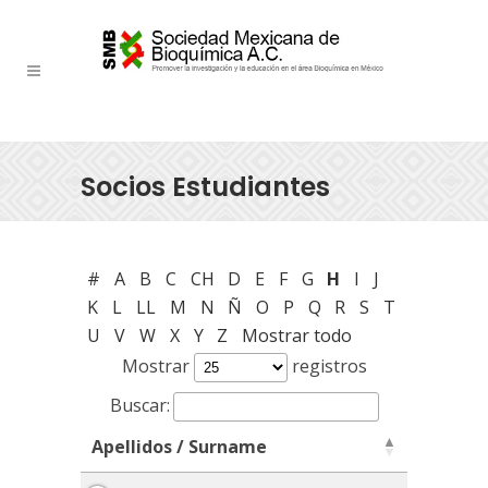
Socios Estudiantes
#
A
B
C
CH
D
E
F
G
H
I
J
K
L
LL
M
N
Ñ
O
P
Q
R
S
T
U
V
W
X
Y
Z
Mostrar todo
Mostrar
registros
Buscar:
Apellidos / Surname
Apellidos / Surname