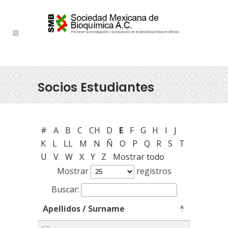
Socios Estudiantes
#
A
B
C
CH
D
E
F
G
H
I
J
K
L
LL
M
N
Ñ
O
P
Q
R
S
T
U
V
W
X
Y
Z
Mostrar todo
Mostrar
registros
Buscar:
Apellidos / Surname
Apellidos / Surname