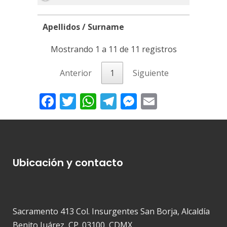
Apellidos / Surname
Apellidos / Surname
Mostrando 1 a 11 de 11 registros
Anterior
1
Siguiente
Facebook
Twitter
WhatsApp
Telegram
Messenger
Email
Ubicación y contacto
Sacramento 413 Col. Insurgentes San Borja, Alcaldía
Benito Juárez, CP. 03100, CDMX